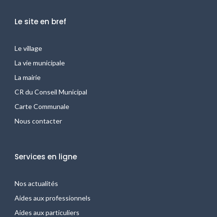
e
b
Le site en bref
o
o
k
Le village
-
La vie municipale
f
La mairie
CR du Conseil Municipal
Carte Communale
Nous contacter
Services en ligne
Nos actualités
Aides aux professionnels
Aides aux particuliers