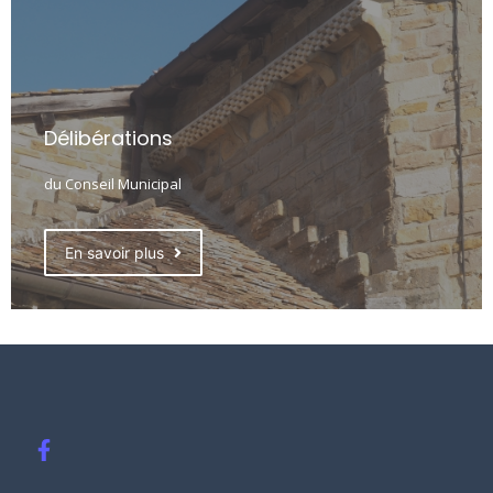
Délibérations
du Conseil Municipal
En savoir plus
F
a
c